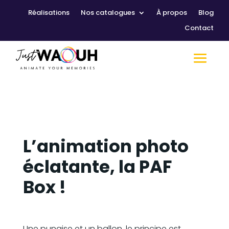
Réalisations
Nos catalogues
À propos
Blog
Contact
L’animation photo
éclatante, la PAF
Box !
Une punaise et un ballon, le principe est