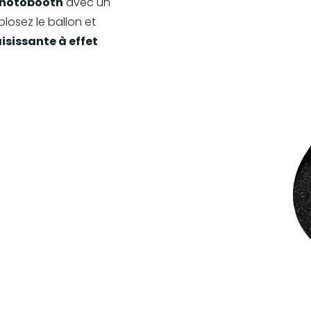
hotobooth
avec un
plosez le ballon et
isissante à effet