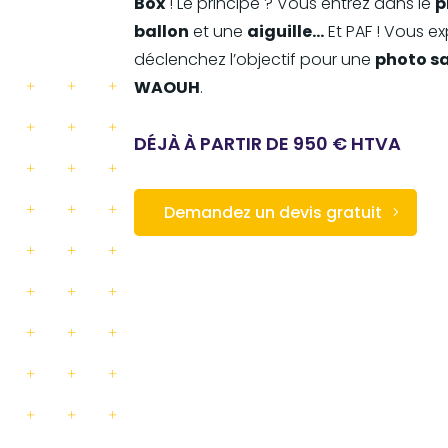
Box
! Le principe ? Vous entrez dans le
p
ballon
et une
aiguille…
Et PAF ! Vous ex
déclenchez l’objectif pour une
photo sa
WAOUH
.
DÉJÀ À PARTIR DE 950 € HTVA
Demandez un devis gratuit