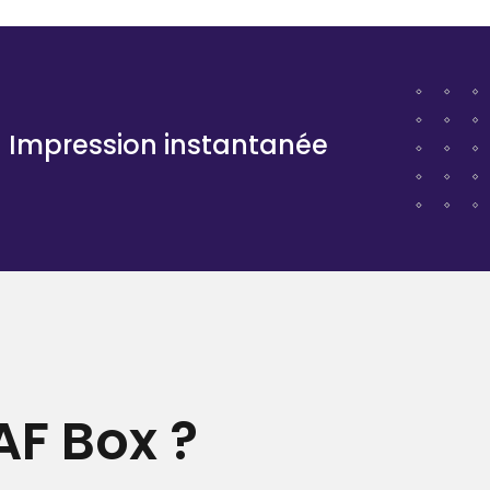
Impression instantanée
F Box ?