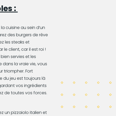
les :
la cuisine au sein d’un
rez des burgers de rêve
lez les steaks et
 client, car il est roi !
 bien servies et les
ans la vraie vie, vous
r triompher. Fort
 du jeu est toujours là
ardant vos ingrédients
ez de toutes vos forces.
z un pizzaiolo italien et