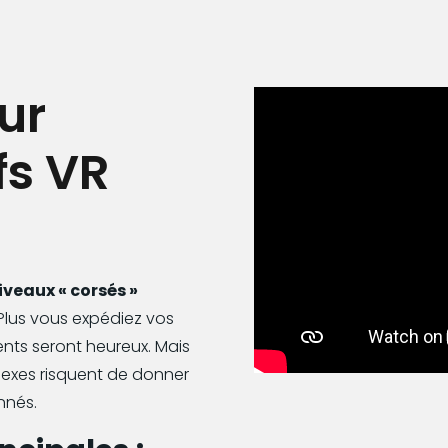
ur
fs VR
iveaux « corsés »
 Plus vous expédiez vos
nts seront heureux. Mais
plexes risquent de donner
nnés.