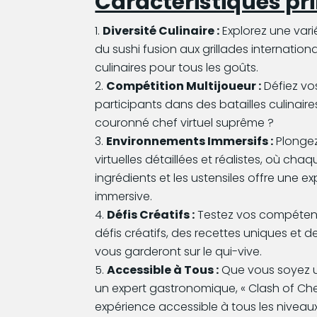
Caractéristiques pri
Diversité Culinaire :
Explorez une varié
du sushi fusion aux grillades internationa
culinaires pour tous les goûts.
Compétition Multijoueur :
Défiez vo
participants dans des batailles culinaire
couronné chef virtuel suprême ?
Environnements Immersifs :
Plongez
virtuelles détaillées et réalistes, où cha
ingrédients et les ustensiles offre une ex
immersive.
Défis Créatifs :
Testez vos compétenc
défis créatifs, des recettes uniques et de
vous garderont sur le qui-vive.
Accessible à Tous :
Que vous soyez u
un expert gastronomique, « Clash of Che
expérience accessible à tous les nivea