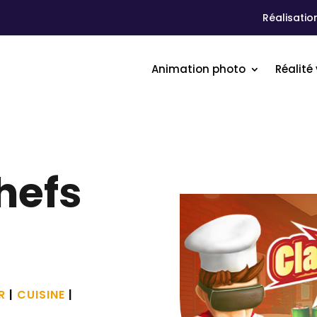
Réalisatio
Animation photo
Réalité 
hefs
R
|
CUISINE
|