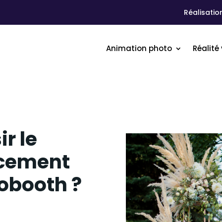
Réalisatio
Animation photo
Réalité 
r le
acement
obooth ?