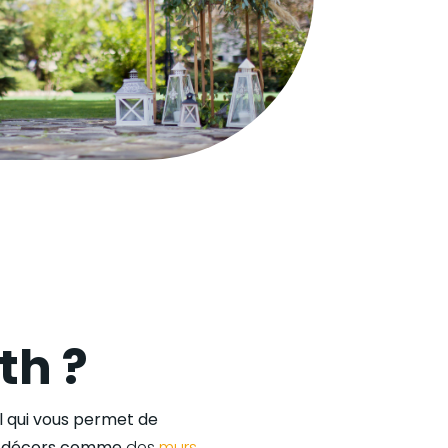
th ?
l qui vous permet de
 décors comme
des
murs