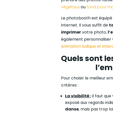
végétaux
ou
fond pour m
Le photobooth est équipé 
internet. Il vous suffit de
t
imprimer
votre photo,
l’
également personnaliser v
animation ludique et interac
Quels sont le
l’em
Pour choisir le meilleur
critères :
La visibilité :
il faut qu
exposé aux regards indi
danse
, mais pas trop l