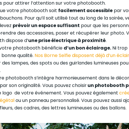
s pour attirer l’attention sur votre photobooth.
 que votre photobooth soit
facilement accessible
par vos
ouchons. Pour qu’il soit utilisé tout au long de la soirée, v
 devez
prévoir un espace suffisant
pour que les personn
rendre des accessoires, poser et récupérer leur photo.
th dispose d’
une prise électrique à proximité
.
e votre photobooth bénéficie
d’un bon éclairage.
Ni trop 
e bonne qualité.
Nos Borne Selfie disposent déjà d’un éclai
er des lampes, des spots ou des guirlandes lumineuses po
.
otre photobooth s’intègre harmonieusement dans le déco
r son originalité. Vous pouvez choisir
un photobooth p
 le logo de votre événement. Vous pouvez également
crée
égétal
ou un panneau personnalisé. Vous pouvez aussi aj
eurs, des cadres, des lettres lumineuses ou des ballons.