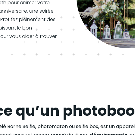
th pour animer votre
nniversaire, une soirée
 Profitez pleinement des
sissant le bon
our vous aider à trouver
ce qu’un photoboo
lé Borne Selfie, photomaton ou selfie box, est un apparei
lement souvent accompagné de divers
déguisements
ou