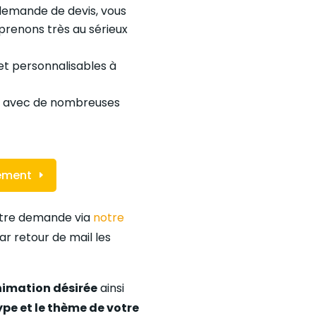
 demande de devis, vous
renons très au sérieux
et personnalisables à
is avec de nombreuses
nement
votre demande via
notre
ar retour de mail les
nimation désirée
ainsi
type et le thème de votre