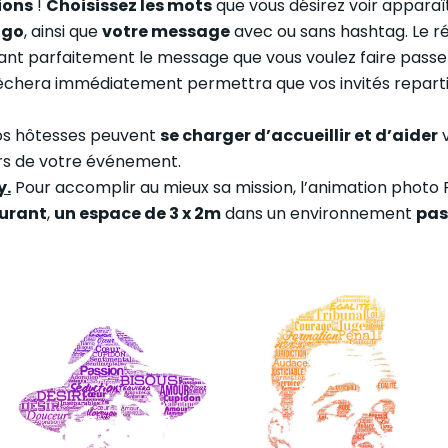
ions
!
Choisissez les mots
que vous désirez voir apparaî
ogo
, ainsi que
votre message
avec ou sans hashtag. Le ré
nt parfaitement le message que vous voulez faire passe
 sèchera immédiatement permettra que vos invités reparti
s hôtesses peuvent
se charger d’accueillir et d’aider
v
rs de votre événement.
y.
Pour accomplir au mieux sa mission, l’animation photo
ourant
,
un espace de 3 x 2m
dans un environnement
pas